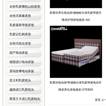
全拆乳胶椰棕山棕床垫
歌蕾丝养生电动床/储物框分体乳胶弹簧升
全拆式黄麻床垫
降床护理床电视床-AM
乳胶凝胶弹簧床垫
乳胶记忆棉床垫
全拆式组合床垫
国产电动床架
德国进口电动床架
震动按摩电动床架
意大利乳胶枕头
歌蕾丝电动床/带储物分体乳胶弹簧电动升
越南进口乳胶枕头
降床养生床电视床-GTEB09
斯里兰卡进口乳胶枕头
首页 上