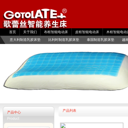
首页
关于我们
布框智能电动床
皮框智能电动床
木框智能电动
直销商城
意大利制造乳胶床垫
比利时制造乳胶床垫
泰国制造乳胶床垫
越
全拆乳胶椰棕山棕床垫
产品列表
产品中心
Product